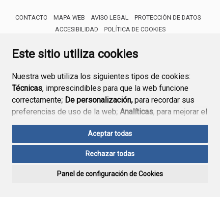
CONTACTO
MAPA WEB
AVISO LEGAL
PROTECCIÓN DE DATOS
ACCESIBILIDAD
POLÍTICA DE COOKIES
ENLACE 
Este sitio utiliza cookies
Nuestra web utiliza los siguientes tipos de cookies:
Técnicas
, imprescindibles para que la web funcione
correctamente;
De personalización,
para recordar sus
preferencias de uso de la web;
Analíticas
, para mejorar el
funcionamiento de la web y sus servicios.
Aceptar todas
Si acepta pulsando el botón
“Aceptar todas”
Rechazar todas
consideramos que acepta su uso. Si pulsa el botón
“Rechazar todas”
o continúa navegando sin realizar
Panel de configuración de Cookies
ninguna acción, se guardarán las cookies técnicas
imprescindibles. Para personalizar sus preferencias
acceda al
“Panel de configuración de cookies”.