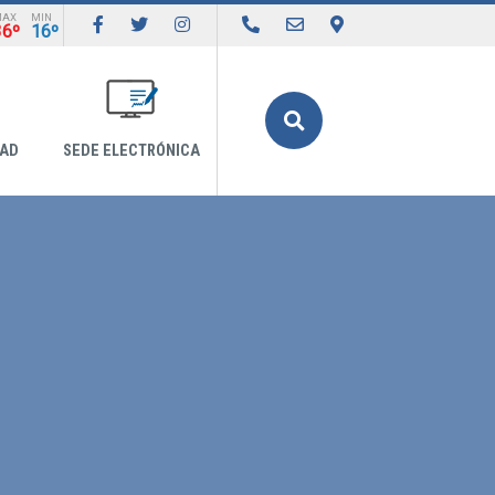
MAX
MIN
36º
16º
Buscar
DAD
SEDE ELECTRÓNICA