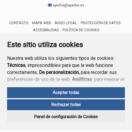
ayerbe@ayerbe.es
CONTACTO
MAPA WEB
AVISO LEGAL
PROTECCIÓN DE DATOS
ACCESIBILIDAD
POLÍTICA DE COOKIES
ENLACE 
Este sitio utiliza cookies
Nuestra web utiliza los siguientes tipos de cookies:
Técnicas
, imprescindibles para que la web funcione
correctamente;
De personalización,
para recordar sus
preferencias de uso de la web;
Analíticas
, para mejorar el
funcionamiento de la web y sus servicios.
Aceptar todas
Si acepta pulsando el botón
“Aceptar todas”
Rechazar todas
consideramos que acepta su uso. Si pulsa el botón
“Rechazar todas”
o continúa navegando sin realizar
Panel de configuración de Cookies
ninguna acción, se guardarán las cookies técnicas
imprescindibles. Para personalizar sus preferencias