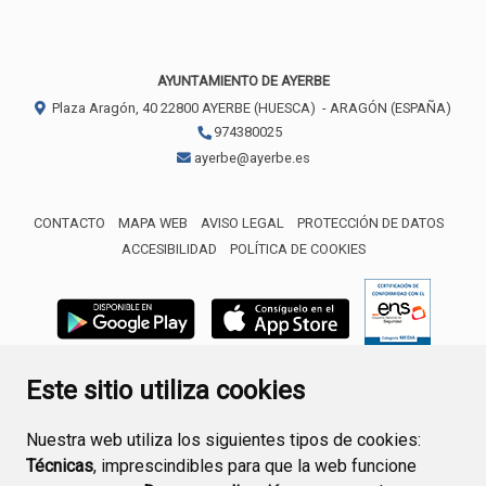
AYUNTAMIENTO DE AYERBE
Plaza Aragón, 40
22800
AYERBE (HUESCA)
- ARAGÓN
(ESPAÑA)
974380025
ayerbe@ayerbe.es
CONTACTO
MAPA WEB
AVISO LEGAL
PROTECCIÓN DE DATOS
ACCESIBILIDAD
POLÍTICA DE COOKIES
ENLACE 
Este sitio utiliza cookies
Nuestra web utiliza los siguientes tipos de cookies:
Técnicas
, imprescindibles para que la web funcione