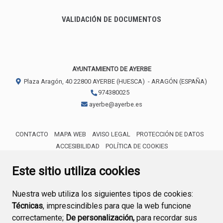
VALIDACIÓN DE DOCUMENTOS
AYUNTAMIENTO DE AYERBE
Plaza Aragón, 40
22800
AYERBE (HUESCA)
- ARAGÓN
(ESPAÑA)
974380025
ayerbe@ayerbe.es
CONTACTO
MAPA WEB
AVISO LEGAL
PROTECCIÓN DE DATOS
ACCESIBILIDAD
POLÍTICA DE COOKIES
ENLACE 
Este sitio utiliza cookies
Nuestra web utiliza los siguientes tipos de cookies:
Técnicas
, imprescindibles para que la web funcione
correctamente;
De personalización,
para recordar sus