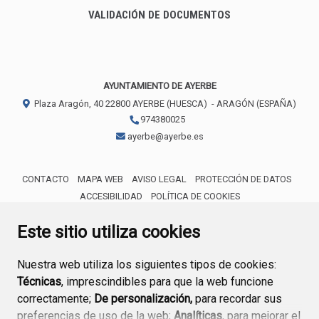
VALIDACIÓN DE DOCUMENTOS
AYUNTAMIENTO DE AYERBE
Plaza Aragón, 40
22800
AYERBE (HUESCA)
- ARAGÓN
(ESPAÑA)
974380025
ayerbe@ayerbe.es
CONTACTO
MAPA WEB
AVISO LEGAL
PROTECCIÓN DE DATOS
ACCESIBILIDAD
POLÍTICA DE COOKIES
ENLACE 
Este sitio utiliza cookies
Nuestra web utiliza los siguientes tipos de cookies:
Técnicas
, imprescindibles para que la web funcione
correctamente;
De personalización,
para recordar sus
preferencias de uso de la web;
Analíticas
, para mejorar el