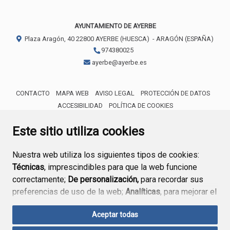
AYUNTAMIENTO DE AYERBE
Plaza Aragón, 40
22800
AYERBE (HUESCA)
- ARAGÓN
(ESPAÑA)
974380025
ayerbe@ayerbe.es
CONTACTO
MAPA WEB
AVISO LEGAL
PROTECCIÓN DE DATOS
ACCESIBILIDAD
POLÍTICA DE COOKIES
ENLACE 
Este sitio utiliza cookies
Nuestra web utiliza los siguientes tipos de cookies:
Técnicas
, imprescindibles para que la web funcione
correctamente;
De personalización,
para recordar sus
preferencias de uso de la web;
Analíticas
, para mejorar el
funcionamiento de la web y sus servicios.
Aceptar todas
Si acepta pulsando el botón
“Aceptar todas”