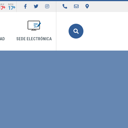
MAX
MIN
37º
17º
Buscar
DAD
SEDE ELECTRÓNICA