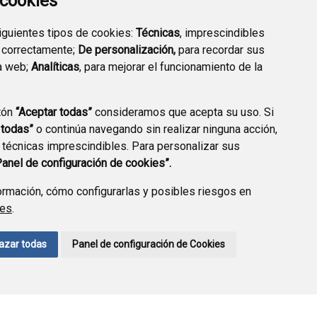
a cookies
siguientes tipos de cookies:
Técnicas
, imprescindibles
 correctamente;
De personalización,
para recordar sus
a web;
Analíticas
, para mejorar el funcionamiento de la
tón
“Aceptar todas”
consideramos que acepta su uso. Si
 todas”
o continúa navegando sin realizar ninguna acción,
 técnicas imprescindibles. Para personalizar sus
CCIÓN DE DATOS
ACCESIBILIDAD
POLÍTICA DE COOKIES
Panel de configuración de cookies”.
ENLACE EXTERNO A
rmación, cómo configurarlas y posibles riesgos en
ies
.
azar todas
Panel de configuración de Cookies