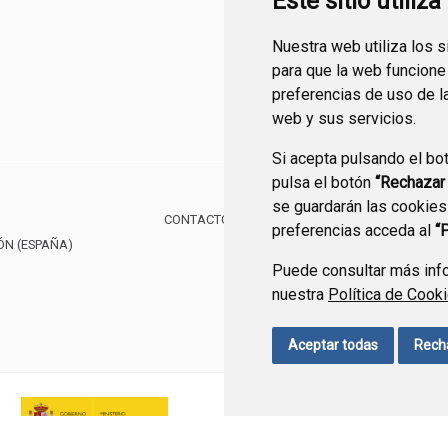
Este sitio utiliz
Nuestra web utiliza los 
para que la web funcione
preferencias de uso de l
web y sus servicios.
Si acepta pulsando el bo
pulsa el botón
“Rechazar
se guardarán las cookies
CONTACTO
MAPA WEB
AVISO LEGAL
PROTE
preferencias acceda al
“
ÓN
(ESPAÑA)
Puede consultar más info
nuestra
Política de Cook
Aceptar todas
Rech