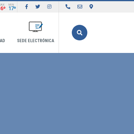
MAX
MIN
36º
17º
Buscar
DAD
SEDE ELECTRÓNICA