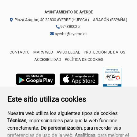
AYUNTAMIENTO DE AYERBE
Plaza Aragón, 40
22800
AYERBE (HUESCA)
- ARAGÓN
(ESPAÑA)
974380025
ayerbe@ayerbe.es
CONTACTO
MAPA WEB
AVISO LEGAL
PROTECCIÓN DE DATOS
ACCESIBILIDAD
POLÍTICA DE COOKIES
ENLACE 
Este sitio utiliza cookies
Nuestra web utiliza los siguientes tipos de cookies:
Técnicas
, imprescindibles para que la web funcione
correctamente;
De personalización,
para recordar sus
preferencias de uso de la web;
Analíticas
, para mejorar el