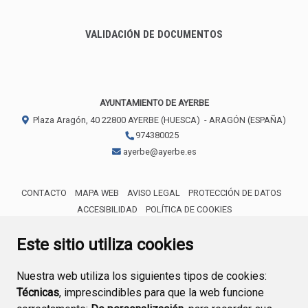
VALIDACIÓN DE DOCUMENTOS
AYUNTAMIENTO DE AYERBE
Plaza Aragón, 40
22800
AYERBE (HUESCA)
- ARAGÓN
(ESPAÑA)
974380025
ayerbe@ayerbe.es
CONTACTO
MAPA WEB
AVISO LEGAL
PROTECCIÓN DE DATOS
ACCESIBILIDAD
POLÍTICA DE COOKIES
ENLACE 
Este sitio utiliza cookies
Nuestra web utiliza los siguientes tipos de cookies:
Técnicas
, imprescindibles para que la web funcione